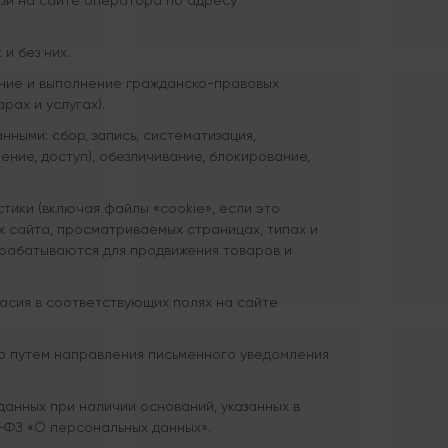
язи на сайте оператора по адресу
и без них.
ение и выполнение гражданско-правовых
рах и услугах).
ыми: сбор, запись, систематизация,
ение, доступ), обезличивание, блокирование,
ики (включая файлы «cookie», если это
х сайта, просматриваемых страницах, типах и
брабатываются для продвижения товаров и
асия в соответствующих полях на сайте
но путем направления письменного уведомления
анных при наличии оснований, указанных в
152-ФЗ «О персональных данных».