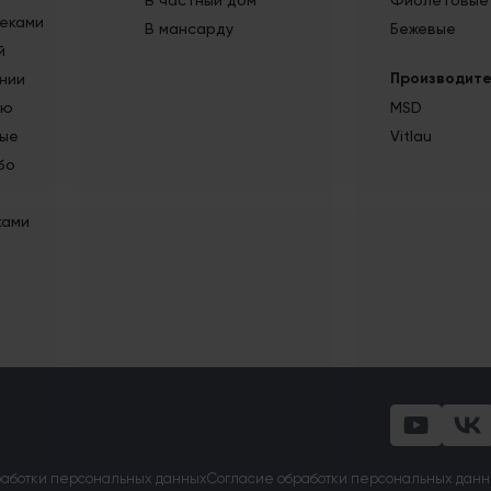
В частный дом
Фиолетовые
реками
В мансарду
Бежевые
й
Производит
нии
ью
MSD
вые
Vitlau
бо
ками
работки персональных данных
Согласие обработки персональных дан