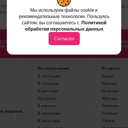
и Федерального закона от 27.07.2006 № 152-ФЗ «О персональных
Мы используем файлы cookie и
бласти защиты персональных данных понятны.
рекомендательные технологии. Пользуясь
сайтом, вы соглашаетесь с
Политикой
обработки персональных данных
Согласен
ЕТ СТОИМОСТИ
ОПЛАТА ЗАКАЗА
ЗАКАЗ
ЛКА
ON-LINE
БЕСПЛ
По назначению
По цвету
В гостиную
Белые
В спальню
Чёрные
В детскую
Красные
На кухню
Жёлтые
В ванную
Зелёные
ые решения
В прихожую
Голубые
В квартиру
Синие