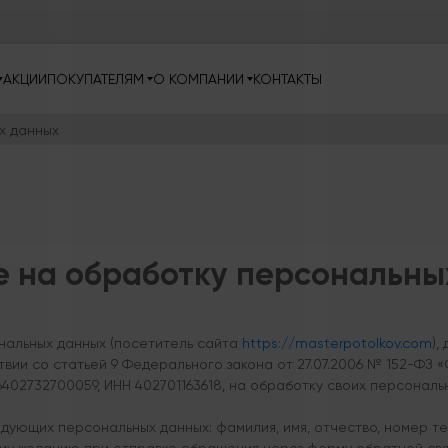
АКЦИИ
ПОКУПАТЕЛЯМ
О КОМПАНИИ
КОНТАКТЫ
х данных
е на обработку персональны
нальных данных (посетитель сайта
https://masterpotolkov.com
),
вии со статьей 9 Федерального закона от 27.07.2006 № 152-ФЗ 
402732700059, ИНН 402701163618, на обработку своих персональ
дующих персональных данных: фамилия, имя, отчество, номер т