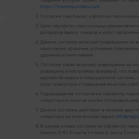
сведения, которые субъект указывает по св
https://masterpotolkov.com
Согласие охватывает обработку персональных
Цели обработки персональных данных включа
договоров (выбор товаров и услуг, оформлени
Данное согласие включает разрешение на вы
накопление, хранение, уточнение (обновление
удаление и уничтожение.
Согласие также включает разрешение на исп
разрешено в настройках браузера), что позв
версиях браузера и операционной системы, 
услуг оператора и повышения качества сайта
Подтверждение согласия на обработку персо
оператора и нажатия кнопки «Отправить заявк
Данное согласие действует в течение двух л
оператору на электронный адрес:
info@mppot
В случае отзыва согласия на обработку перс
пунктах 2–9.1, 11 части 1 статьи 6, части 2 с