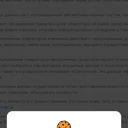
оему желанию при отправке обращения через форму обратной св
 данных как с использованием автоматизированных систем, так 
ют: продвижение товаров и услуг оператора на рынке, заключ
е заявок и заказов, отправка информационных сообщений о това
полнение оператором комплекса действий с персональными данн
, изменение), извлечение, использование, передача (предоставл
ользование оператором программных средств интернет-статист
оляет собирать и обрабатывать анонимные данные о посетителя
а также географическом положении посетителей. Эти данные о
.
нальных данных осуществляется путем проставления знака согл
у», «Заказать», «Рассчитать стоимость».
ет с момента его предоставления. Согласие может быть отозва
olki.ru.
ональных данных оператор имеет право продолжать обработку д
татьи 10 и части 2 статьи 11 Федерального закона от 27.07.2006 № 