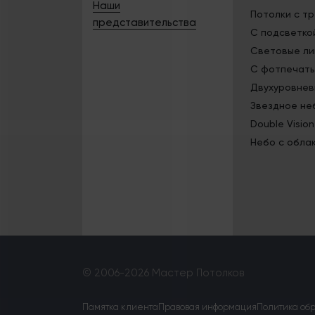
Наши
Потолки с т
представительства
С подсветко
Световые ли
С фотпечат
Двухуровне
Звездное не
Double Vision
Небо с обла
© 2006-2026 Мастер Потолков
Памятка клиента
Правовая информация
Политика об