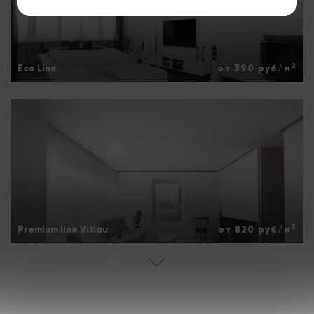
2
Eco Line
от 390 руб/м
2
Premium line Vitlau
от 820 руб/м