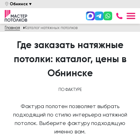
Обнинск
+7 958
Главная
Каталог натяжных потолков
Онлайн оплата
Где заказать натяжные
Вызвать Замерщика
потолки: каталог, цены в
Задайте вопрос
Обнинскe
Каталог
Цены
ПО ФАКТУРЕ
Услуги
Фактура полотен позволяет выбрать
Акции
подходящий по стилю интерьера натяжной
Покупателям
потолок.
Выберите фактуру подходящую
именно вам.
О компании