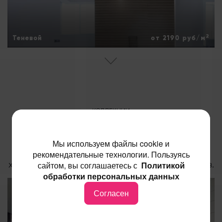
2
Теневой
от 2190 руб/м
КОЛЛЕКЦИИ
Натяжные потолки представлены у нас в
Мы используем файлы cookie и
коллекциях.
Ниже вы сможете познакомится с
рекомендательные технологии. Пользуясь
характеристиками коллекций натяжных потолков.
сайтом, вы соглашаетесь с
Политикой
обработки персональных данных
Согласен