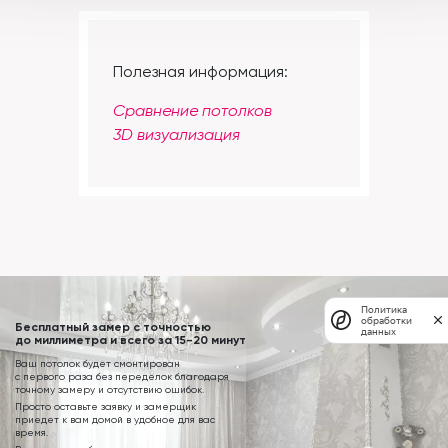
Полезная информация:
Сравнение потолков
3D визуализация
Политика
обработки
Бесплатный замер с точностью
данных
до миллиметра и всего за 15-20 минут
Ваш потолок будет смонтирован
с первого раза без переделок благодаря
точному замеру и отсутствию ошибок.
Просто оставьте заявку и замерщик
приедет к вам домой в удобное для вас
время.