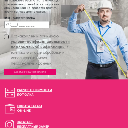
Вы получаете бесплатно техническую
консультацию, точный замер и расчет
стоимости. Вам не придется тратить
время на посещение офиса.
ВАШ НОМЕР ТЕЛЕФОНА
Я ознакомлен и принимаю
условия конфиденциальности
персональной информации,
в
том числе в части обработки и
использования моих
персональных данных.
Вызвать замерщика бесплатно
РАСЧЕТ СТОИМОСТИ
ПОТОЛКА
ОПЛАТА ЗАКАЗА
ON-LINE
ЗАКАЗАТЬ
БЕСПЛАТНЫЙ ЗАМЕР