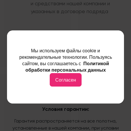
и средствами нашей компании и
указанных в договоре подряда
Мы используем файлы cookie и
рекомендательные технологии. Пользуясь
сайтом, вы соглашаетесь с
Политикой
обработки персональных данных
Гарантийный срок на монтажные
Согласен
работы
составляет 1 год.
Условия гарантии:
Гарантия распространяется на все полотна,
установленные в нашей компании, при условии