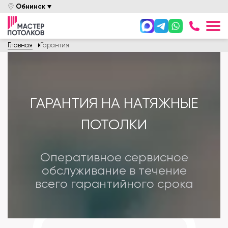
Обнинск
+7 958
Главная
Гарантия
Онлайн оплата
Вызвать Замерщика
Задайте вопрос
ГАРАНТИЯ НА НАТЯЖНЫЕ
Каталог
ПОТОЛКИ
Цены
Оперативное сервисное
Услуги
обслуживание в течение
Акции
всего гарантийного срока
Покупателям
О компании