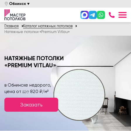
Обнинск
+7 958
Главная
Каталог натяжных потолков
Онлайн оплата
Натяжные потолки «Premium Vitlau»
Вызвать Замерщика
Задайте вопрос
НАТЯЖНЫЕ ПОТОЛКИ
«PREMIUM VITLAU»
Каталог
Цены
в Обнинске недорого,
Услуги
цена от
820 ₽/м²
820
Акции
Заказать
Покупателям
О компании